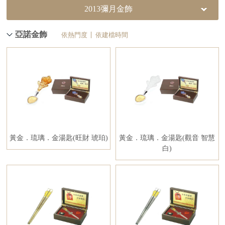
2013彌月金飾
亞諾金飾
依熱門度
依建檔時間
黃金．琉璃．金湯匙(旺財 琥珀)
黃金．琉璃．金湯匙(觀音 智慧
白)