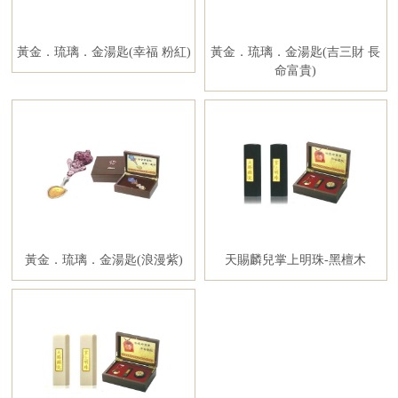
黃金．琉璃．金湯匙(幸福 粉紅)
黃金．琉璃．金湯匙(吉三財 長
命富貴)
黃金．琉璃．金湯匙(浪漫紫)
天賜麟兒掌上明珠-黑檀木