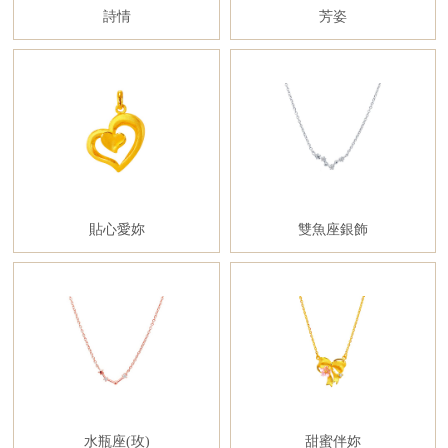
詩情
芳姿
貼心愛妳
雙魚座銀飾
水瓶座(玫)
甜蜜伴妳