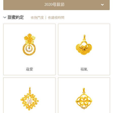
2020母親節
甜蜜約定
依熱門度
依建檔時間
蘊愛
福氣