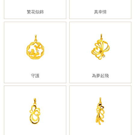
繁花似錦
真幸情
守護
為夢起飛