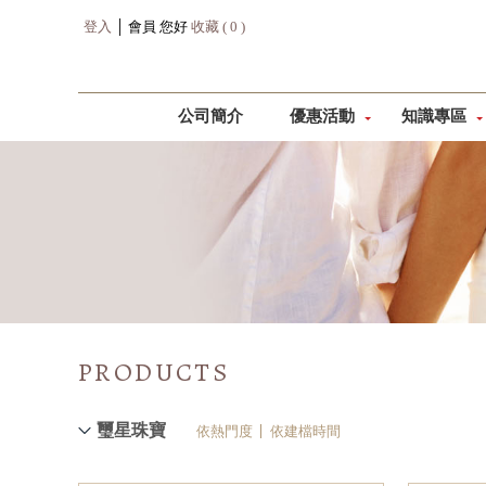
登入
│ 會員 您好
收藏 ( 0 )
公司簡介
優惠活動
知識專區
PRODUCTS
璽星珠寶
依熱門度
依建檔時間