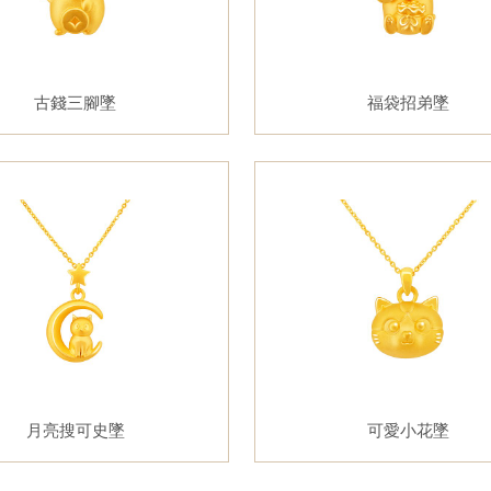
古錢三腳墜
福袋招弟墜
月亮搜可史墜
可愛小花墜