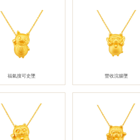
福氣搜可史墜
豐收浣腸墜