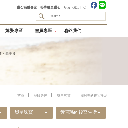
鑽石婚戒專家 - 美夢成真鑽石
GIA
|
GDL
|
4C
嫁娶專區
會員專區
聯絡我們
首頁
品牌專區
璽星珠寶
黃阿瑪的後宮生活
璽星珠寶
黃阿瑪的後宮生活