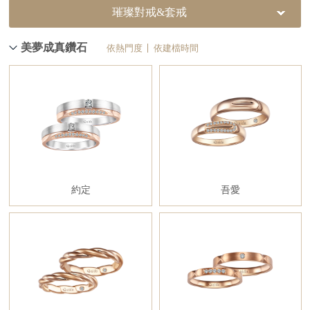
璀璨對戒&套戒
美夢成真鑽石
依熱門度
依建檔時間
約定
吾愛