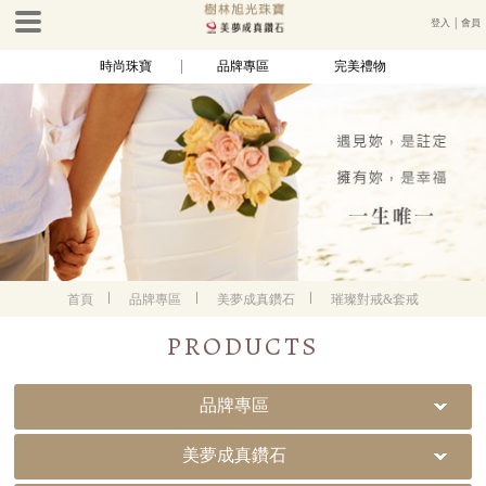
登入
│
會員
時尚珠寶
品牌專區
完美禮物
首頁
品牌專區
美夢成真鑽石
璀璨對戒&套戒
PRODUCTS
品牌專區
美夢成真鑽石