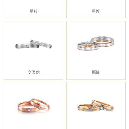
星粹
星燦
交叉點
屬於