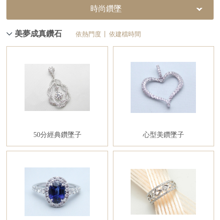
時尚鑽墜
美夢成真鑽石
依熱門度
依建檔時間
50分經典鑽墜子
心型美鑽墜子