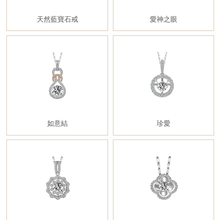
天然藍寶石戒
愛神之眼
如意結
珍愛