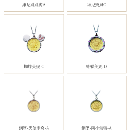
維尼跳跳虎A
維尼寶貝C
蝴蝶美妮-C
蝴蝶美妮-D
鋼墜-天使米奇-A
鋼墜-兩小無猜-A