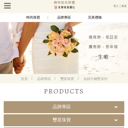
登入
│
會員
時尚珠寶
品牌專區
完美禮物
首頁
品牌專區
璽星珠寶
金鎖片鋼墜系列
PRODUCTS
品牌專區
璽星珠寶