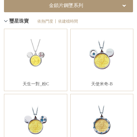
金鎖片鋼墜系列
璽星珠寶
依熱門度
依建檔時間
天生一對_粉C
天使米奇-B