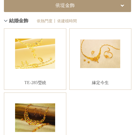
依堤金飾
結婚金飾
依熱門度
依建檔時間
TE-285瑩繞
緣定今生