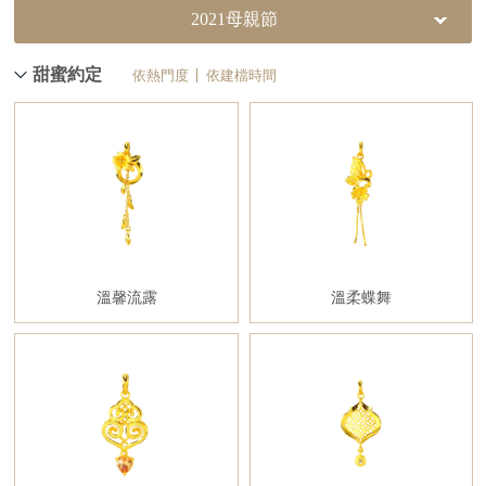
2021母親節
甜蜜約定
依熱門度
依建檔時間
溫馨流露
溫柔蝶舞