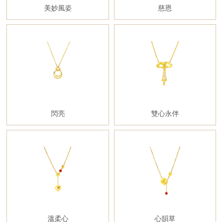
美妙風姿
慈恩
閃亮
雙心永伴
溫柔心
心韻草