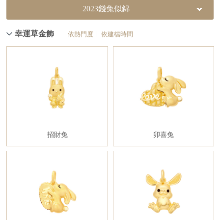
2023錢兔似錦
幸運草金飾
依熱門度
依建檔時間
招財兔
卯喜兔