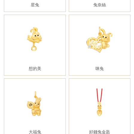
星兔
兔奈絲
想的美
咪兔
大福兔
好錢兔金匙