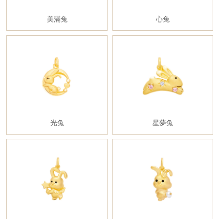
美滿兔
心兔
光兔
星夢兔