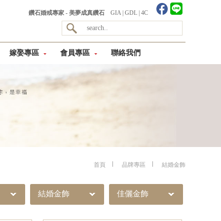
鑽石婚戒專家 - 美夢成真鑽石
GIA
|
GDL
|
4C
嫁娶專區
會員專區
聯絡我們
首頁
品牌專區
結婚金飾
結婚金飾
佳儷金飾