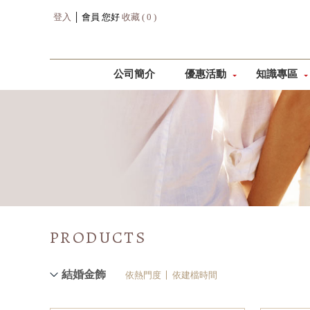
登入
│ 會員 您好
收藏 ( 0 )
公司簡介
優惠活動
知識專區
PRODUCTS
結婚金飾
依熱門度
依建檔時間