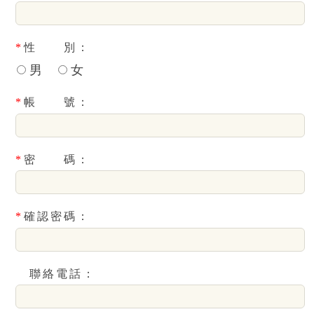
*
性 別：
男
女
*
帳 號：
*
密 碼：
*
確認密碼：
聯絡電話：