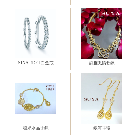
NINA RICCI白金戒
詩雅風情套鍊
糖果水晶手鍊
銀河耳環