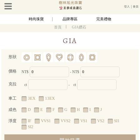
登入
│
會員
時尚珠寶
品牌專區
完美禮物
首頁
GIA鑽石
GIA
形狀
價格
NT$
- NT$
克拉
ct
- ct
車工
3EX
13EX
成色
D
E
F
G
H
I
J
淨度
IF
VVS1
VVS2
VS1
VS2
SI1
SI2