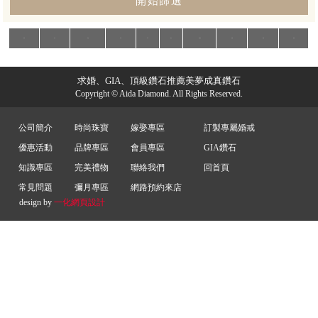
形狀
克拉
成色
淨度
車工
拋光
對稱度
證書
價格
檢視
求婚、GIA、頂級鑽石推薦美夢成真鑽石
Copyright © Aida Diamond. All Rights Reserved.
公司簡介
時尚珠寶
嫁娶專區
訂製專屬婚戒
優惠活動
品牌專區
會員專區
GIA鑽石
知識專區
完美禮物
聯絡我們
回首頁
常見問題
彌月專區
網路預約來店
design by
一化
網頁設計