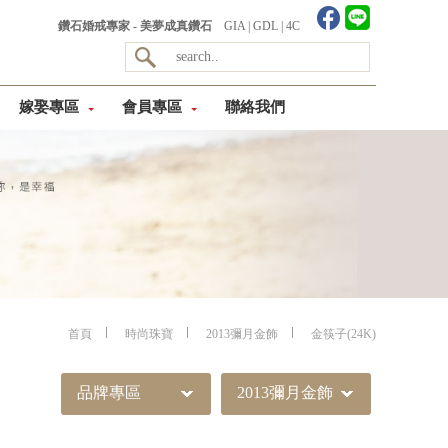
鑽石婚戒專家 - 美夢成真鑽石
GIA
|
GDL
|
4C
嫁娶專區
會員專區
聯絡我們
首頁
時尚珠寶
2013彌月金飾
金筷子(24K)
品牌專區
2013彌月金飾