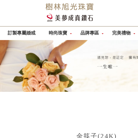
訂製專屬婚戒
時尚珠寶
品牌專區
完美禮物
金筷子(24K)