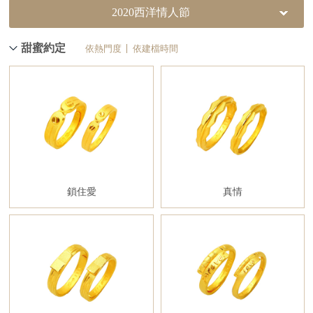
2020西洋情人節
甜蜜約定
依熱門度
依建檔時間
鎖住愛
真情