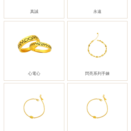
真誠
永遠
心電心
閃亮系列手鍊