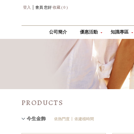
登入
│ 會員 您好
收藏 ( 0 )
公司簡介
優惠活動
知識專區
PRODUCTS
今生金飾
依熱門度
依建檔時間