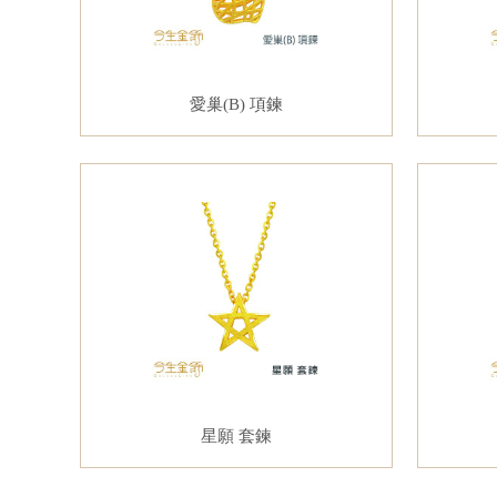
愛巢(B) 項鍊
星願 套鍊