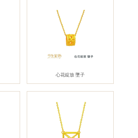
心花綻放 墜子