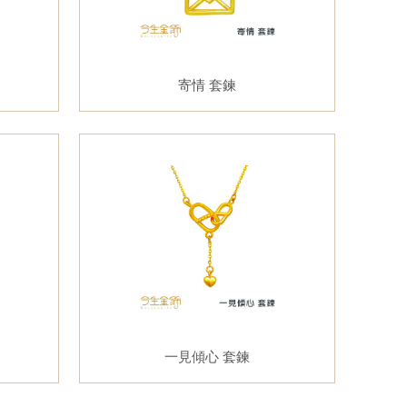
寄情 套鍊
一見傾心 套鍊