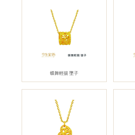
蝶舞輕揚 墜子