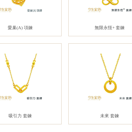
愛巢(A) 項鍊
無限永恆+ 套鍊
吸引力 套鍊
未來 套鍊