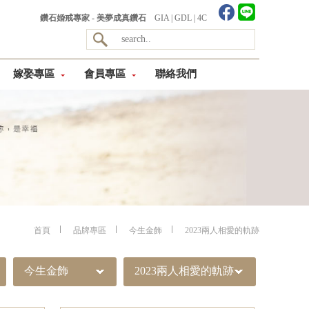
鑽石婚戒專家 - 美夢成真鑽石
GIA
|
GDL
|
4C
嫁娶專區
會員專區
聯絡我們
首頁
品牌專區
今生金飾
2023兩人相愛的軌跡
今生金飾
2023兩人相愛的軌跡