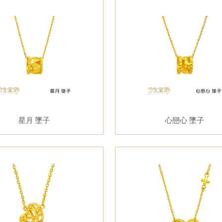
星月 墜子
心戀心 墜子