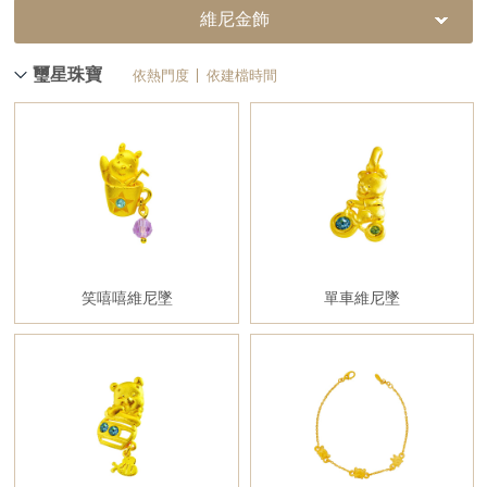
維尼金飾
璽星珠寶
依熱門度
依建檔時間
笑嘻嘻維尼墜
單車維尼墜