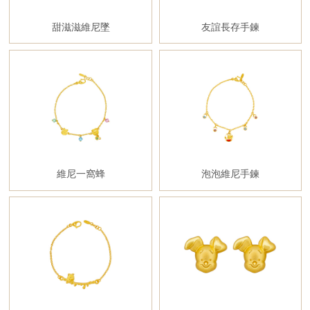
甜滋滋維尼墜
友誼長存手鍊
維尼一窩蜂
泡泡維尼手鍊