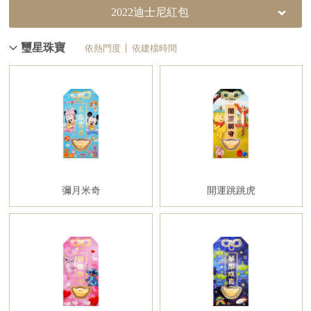
2022迪士尼紅包
璽星珠寶
依熱門度
依建檔時間
彌月米奇
開運跳跳虎