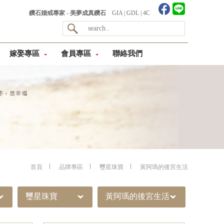
鑽石婚戒專家 - 美夢成真鑽石
GIA
|
GDL
|
4C
嫁娶專區
會員專區
聯絡我們
首頁
品牌專區
璽星珠寶
黃阿瑪的後宮生活
璽星珠寶
黃阿瑪的後宮生活