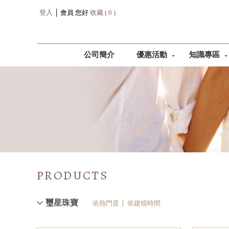
登入
│ 會員 您好
收藏 ( 0 )
公司簡介
優惠活動
知識專區
PRODUCTS
璽星珠寶
依熱門度
依建檔時間