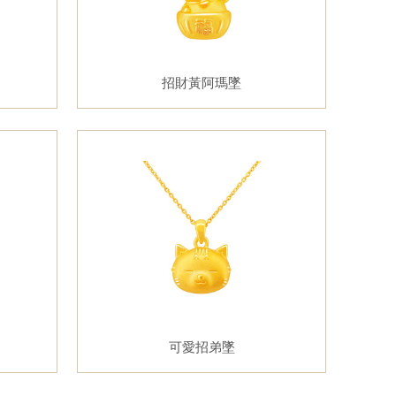
招財黃阿瑪墜
可愛招弟墜