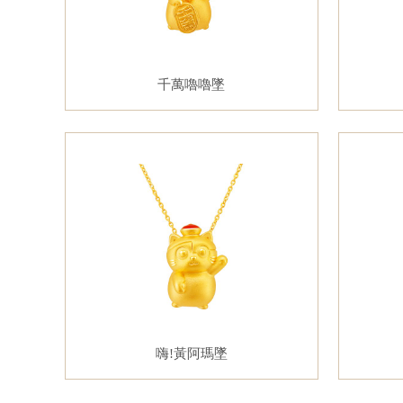
千萬嚕嚕墜
嗨!黃阿瑪墜