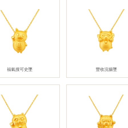
福氣搜可史墜
豐收浣腸墜