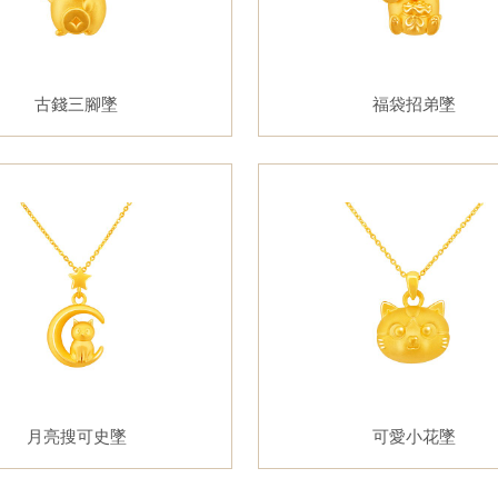
古錢三腳墜
福袋招弟墜
月亮搜可史墜
可愛小花墜