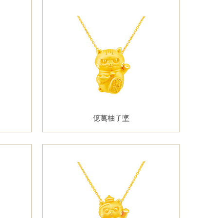
億萬柚子墜