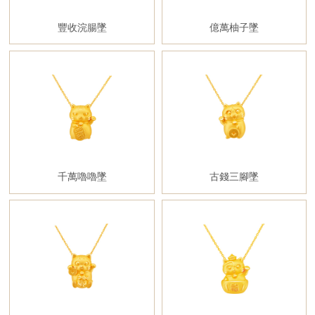
豐收浣腸墜
億萬柚子墜
千萬嚕嚕墜
古錢三腳墜