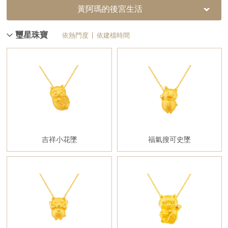
黃阿瑪的後宮生活
璽星珠寶
依熱門度
依建檔時間
吉祥小花墜
福氣搜可史墜