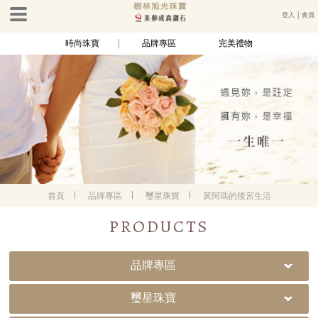
登入
│
會員
時尚珠寶
品牌專區
完美禮物
首頁
品牌專區
璽星珠寶
黃阿瑪的後宮生活
PRODUCTS
品牌專區
璽星珠寶